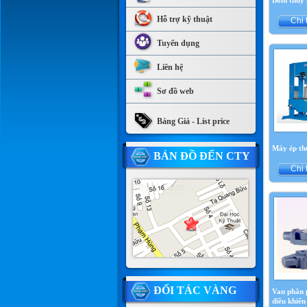
Bơm thủy 
Hỗ trợ kỹ thuật
Chi 
Tuyển dụng
Liên hệ
Sơ đồ web
Bảng Giá - List price
Máy ép th
BẢN ĐỒ ĐẾN CTY
Chi 
ĐỐI TÁC VÀNG
Van phân p
điều khiển