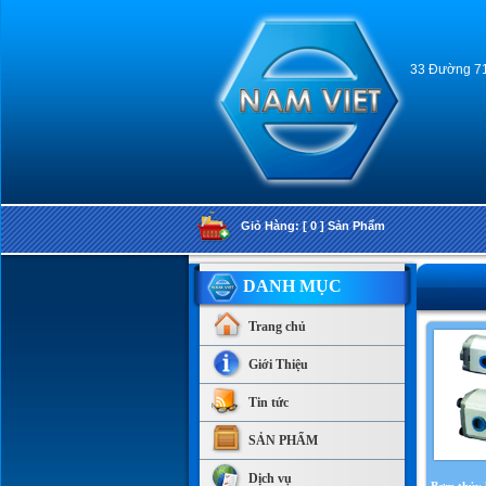
33 Đường 715
Giỏ Hàng: [ 0 ] Sản Phẩm
DANH MỤC
Trang chủ
Giới Thiệu
Tin tức
SẢN PHẨM
Dịch vụ