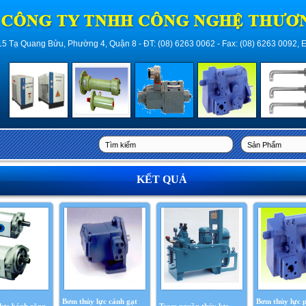
 Tạ Quang Bửu, Phường 4, Quận 8 - ĐT: (08) 6263 0062 - Fax: (08) 6263 0092, E
KẾT QUẢ
Bơm thủy lực cánh gạt
Bơm thủy lực p