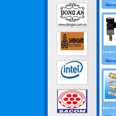
Chi 
van đơn vị
Chi 
Khớp nối 
Chi 