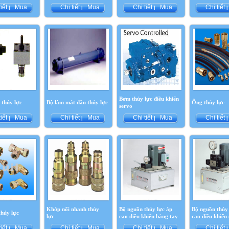
tiết
Mua
Chi tiết
Mua
Chi tiết
Mua
Chi tiết
|
|
|
|
Bơm thủy lực điều khiển
 thủy lực
Bộ làm mát dầu thủy lực
Ống thủy lực
servo
tiết
Mua
Chi tiết
Mua
Chi tiết
Mua
Chi tiết
|
|
|
|
Khớp nối nhanh thủy
Bộ nguồn thủy lực áp
Bộ nguồn thủy 
thủy lực
lực
cao điều khiển bằng tay
cao điều khiển 
tiết
Mua
Chi tiết
Mua
Chi tiết
Mua
Chi tiết
|
|
|
|