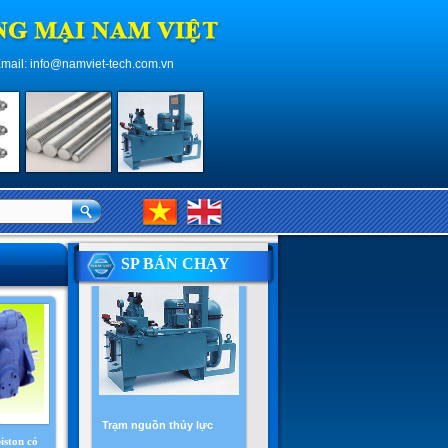
mail: info@namviet-tech.com.vn
Bơm thủy lực cánh gạt có
lưu lượng cố định
Chi tiết
Mua
|
SP BÁN CHẠY
Trạm nguồn thủy lực
Chi tiết
Mua
|
iston có