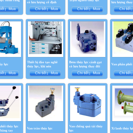
lực bánh răng
Trạm nguồn thủy lực
có lưu lượng cố định
lưu lượng thay
tiết
Mua
Chi tiết
Mua
Chi tiết
Mua
Chi tiết
|
|
|
|
Thiết bị đào tạo nghề
Bơm thủy lực cánh gạt
ủy lực
Van phân phối 
thủy lực, khí nén
có lưu lượng thay đổi
tiết
Mua
Chi tiết
Mua
Chi tiết
Mua
Chi tiết
|
|
|
|
hối thủy lực
Van chống quá tải thủy
Van tràn thủy lực
Xi lanh thủy lự
 bằng tay
lực