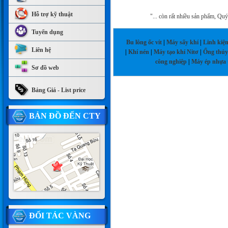
Hỗ trợ kỹ thuật
"... còn rất nhiều sản phẩm, Qu
Tuyển dụng
Bu lông ốc vít
|
Máy sấy khí
|
Linh kiện 
Liên hệ
|
Khí nén
|
Máy tạo khí Nitơ
|
Ống thủy
công nghiệp
|
Máy ép nhựa 
Sơ đồ web
Bảng Giá - List price
BẢN ĐỒ ĐẾN CTY
ĐỐI TÁC VÀNG