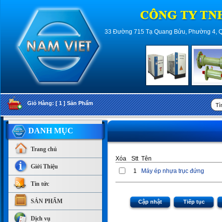
33 Đường 715 Tạ Quang Bửu, Phường 4, Quậ
Giỏ Hàng: [ 1 ] Sản Phẩm
DANH MỤC
Trang chủ
Xóa
Stt
Tên
Giới Thiệu
1
Máy ép nhựa trục đứng
Tin tức
SẢN PHẨM
Cập nhật
Tiếp tục
Dịch vụ